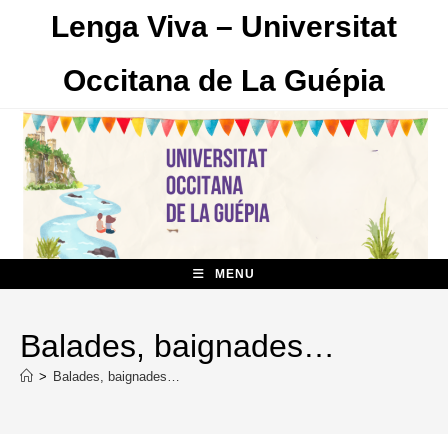
Skip
Lenga Viva – Universitat
to
content
Occitana de La Guépia
MENU
Balades, baignades…
>
Balades, baignades…