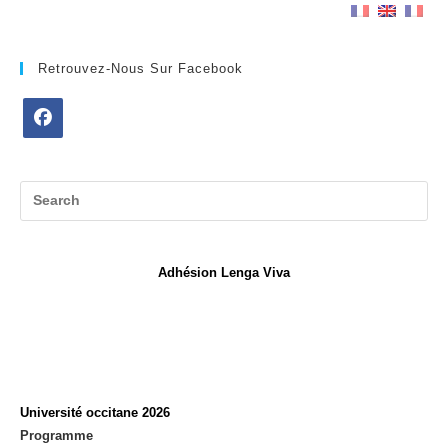
Retrouvez-Nous Sur Facebook
Opens
in
a
new
tab
Adhésion Lenga Viva
Université occitane 2026
Programme