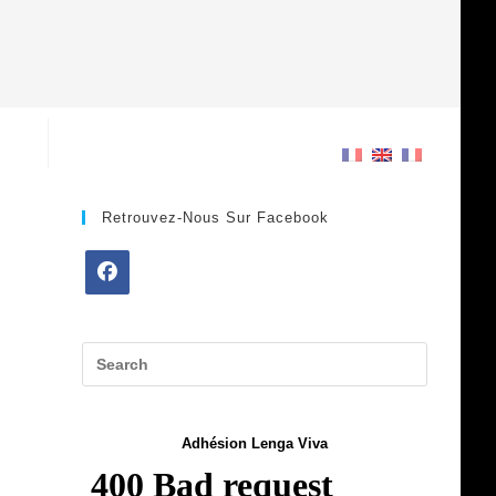
Retrouvez-Nous Sur Facebook
Opens
in
a
new
tab
Adhésion Lenga Viva