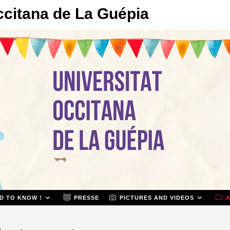
ccitana de La Guépia
D TO KNOW !
PRESSE
PICTURES AND VIDEOS
A