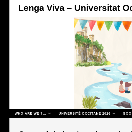
Skip
Lenga Viva – Universitat O
to
content
WHO ARE WE ?…
UNIVERSITÉ OCCITANE 2026
GOO