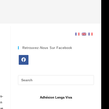
Retrouvez-Nous Sur Facebook
Opens
in
a
new
tab
es-
Adhésion Lenga Viva
en
ue