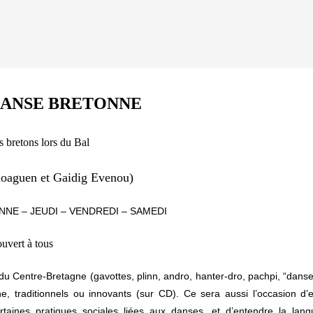
DANSE BRETONNE
 bretons lors du Bal
oaguen et Gaidig Evenou)
NNE
– JEUDI – VENDREDI – SAMEDI
ouvert à tous
 du Centre-Bretagne (gavottes, plinn, andro, hanter-dro, pachpi, “dans
, traditionnels ou innovants (sur CD). Ce sera aussi l’occasion d’
rtaines pratiques sociales liées aux danses, et d’entendre la lang