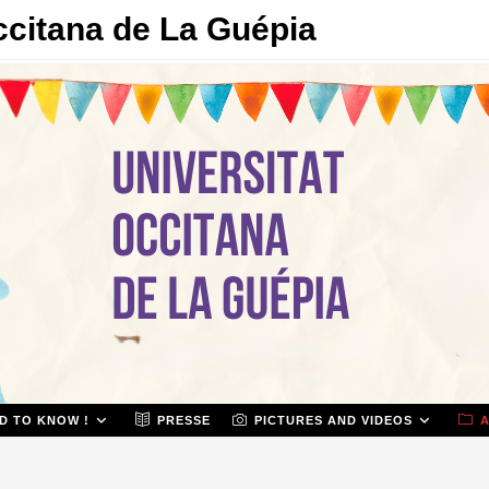
ccitana de La Guépia
D TO KNOW !
PRESSE
PICTURES AND VIDEOS
A