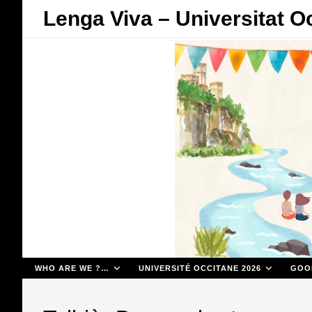
Skip
Lenga Viva – Universitat O
to
content
WHO ARE WE ?…
UNIVERSITÉ OCCITANE 2026
GOO