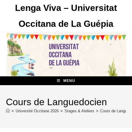
Skip
Lenga Viva – Universitat
to
content
Occitana de La Guépia
MENU
Cours de Languedocien
>
Université Occitane 2026
>
Stages & Ateliers
>
Cours de Langued