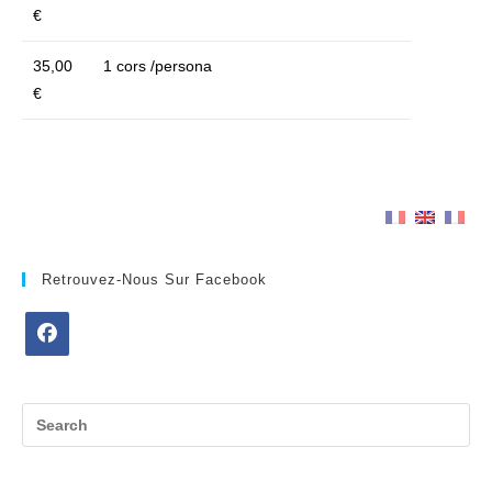
€
35,00
1 cors /persona
€
Retrouvez-Nous Sur Facebook
Opens
in
a
new
tab