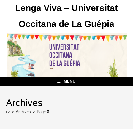
Skip
Lenga Viva – Universitat
to
content
Occitana de La Guépia
MENU
Archives
>
Archives
>
Page 8