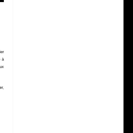
ier
e à
aux
er,