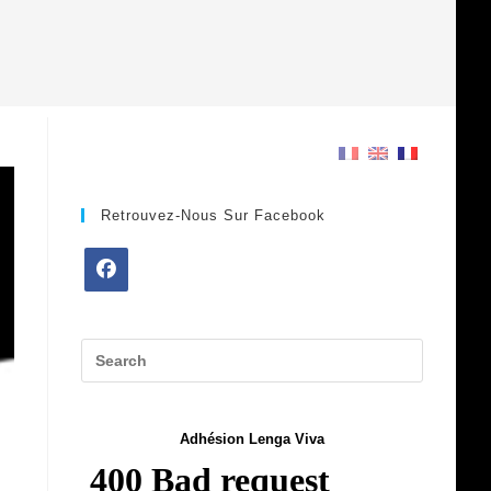
Retrouvez-Nous Sur Facebook
Opens
in
a
new
tab
Adhésion Lenga Viva