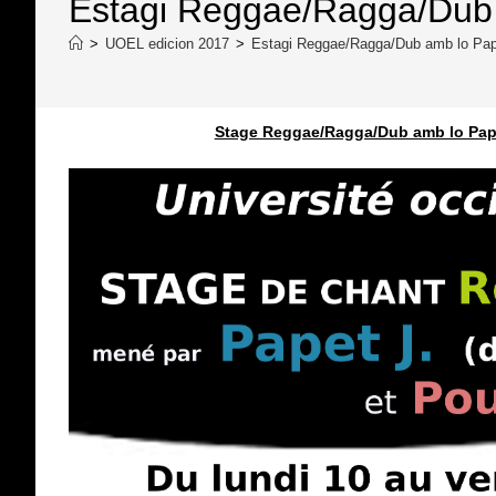
Estagi Reggae/Ragga/Dub 
>
UOEL edicion 2017
>
Estagi Reggae/Ragga/Dub amb lo Pap
Stage Reggae/Ragga/Dub amb lo Pape