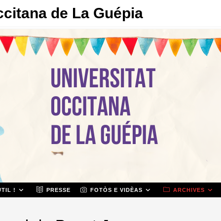
ccitana de La Guépia
TIL !
PRESSE
FOTÒS E VIDÈAS
ARCHIVES