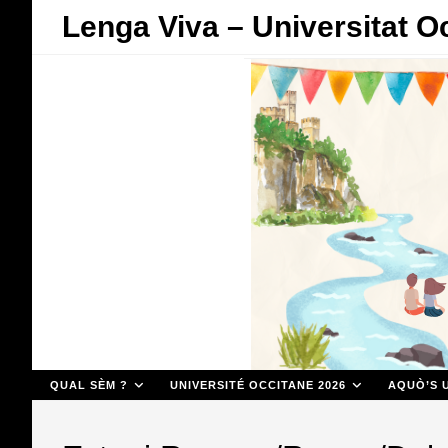
Skip
Lenga Viva – Universitat O
to
content
QUAL SÈM ?
UNIVERSITÉ OCCITANE 2026
AQUÒ’S U