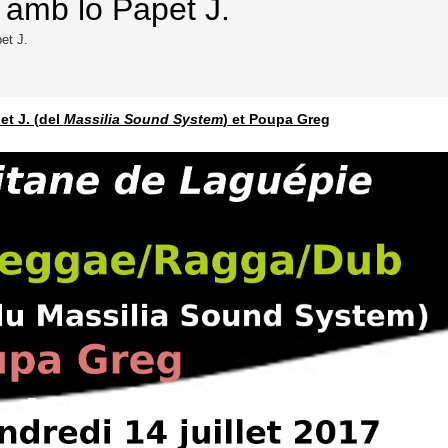
amb lo Papet J.
et J.
t J. (del
Massilia Sound System
) et Poupa Greg