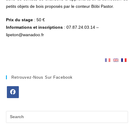
petits objets de bois proposés par le conteur Bòbi Pastor.
Prix du stage
: 50 €
Informations et inscriptions
: 07.87.24.03.14 –
lipeton@wanadoo.fr
Retrouvez-Nous Sur Facebook
Opens
in
a
new
tab