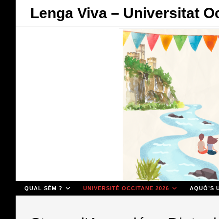
Skip
Lenga Viva – Universitat O
to
content
QUAL SÈM ?
UNIVERSITÉ OCCITANE 2026
AQUÒ’S U