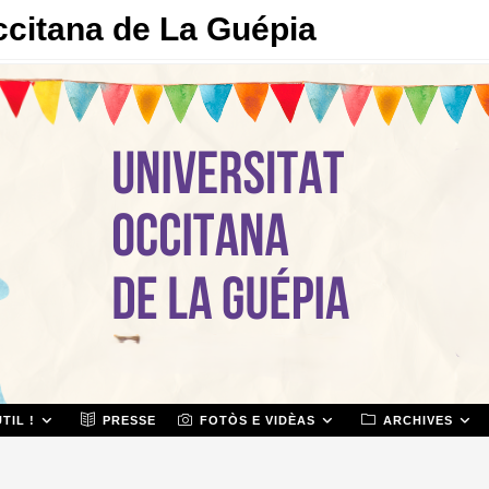
ccitana de La Guépia
TIL !
PRESSE
FOTÒS E VIDÈAS
ARCHIVES