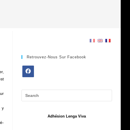
Retrouvez-Nous Sur Facebook
er,
est
Opens
in
ur
a
new
 y
tab
Adhésion Lenga Viva
é-