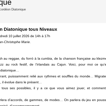
ique
cordéon Diatonique
n Diatonique tous Niveaux
redi 10 juillet 2026 de 14h à 17h
an-Christophe Marie
.
ish au reggae, du forró à la cumbia, de la chanson française au klezm
jazz au rock festif, de l’irlandais au Cajun. Voici, pour moi ce qu’
 diatonique…
irant, puissamment relié aux rythmes et souffles du monde… Migrate
e, il évolue dans le présent…
s tous ses possibles, il y a ce que vous aimez jouer, et comment
arlera d’accords, de gammes, de modes… On parlera du jeu en pouss
u croisé, d’accompagnement…