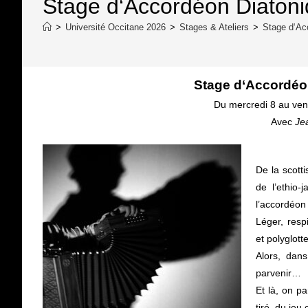
Stage d‘Accordéon Diaton
>
Université Occitane 2026
>
Stages & Ateliers
>
Stage d‘Ac
Stage d‘Accordéo
Du mercredi 8 au vend
Avec
Je
De la scott
de l’ethio-
l’accordéon
Léger, resp
et polyglott
Alors, dan
parvenir…
Et là, on p
tiré, du je