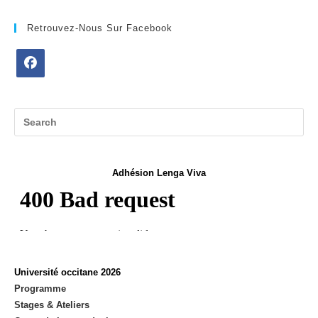
Retrouvez-Nous Sur Facebook
Opens
in
a
new
tab
Adhésion Lenga Viva
Université occitane 2026
Programme
Stages & Ateliers