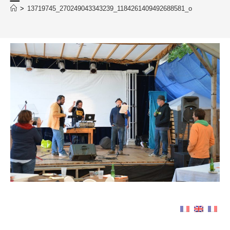
>
13719745_270249043343239_1184261409492688581_o