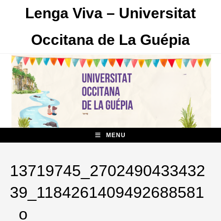
Skip
Lenga Viva – Universitat
to
content
Occitana de La Guépia
MENU
13719745_2702490433432
39_1184261409492688581
_o