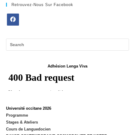
Retrouvez-Nous Sur Facebook
Opens
in
a
new
tab
Adhésion Lenga Viva
Université occitane 2026
Programme
Stages & Ateliers
Cours de Languedocien