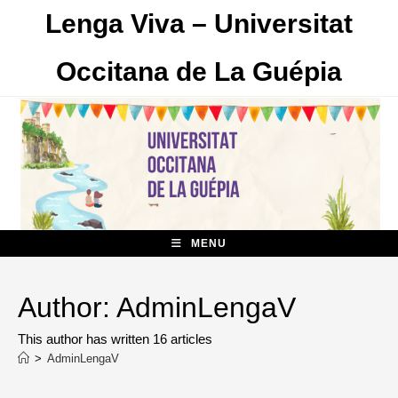
Skip
Lenga Viva – Universitat
to
content
Occitana de La Guépia
MENU
Author:
AdminLengaV
This author has written 16 articles
>
AdminLengaV