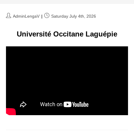
Post
Post
AdminLengaV
Saturday July 4th, 2026
author:
published:
Université Occitane Laguépie