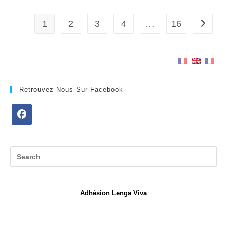
1
2
3
4
…
16
Go to t
Retrouvez-Nous Sur Facebook
Opens
in
a
new
tab
Adhésion Lenga Viva