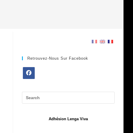
Retrouvez-Nous Sur Facebook
Opens
in
a
new
tab
Adhésion Lenga Viva