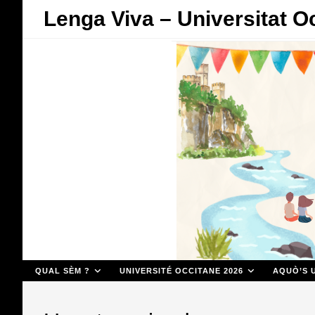
Skip
Lenga Viva – Universitat O
to
content
QUAL SÈM ?
UNIVERSITÉ OCCITANE 2026
AQUÒ’S U