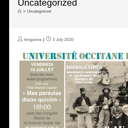
Uncategorized
>
Uncategorized
Post
Post
lengaviva
3 July 2020
author:
published: