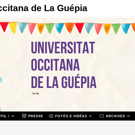
ccitana de La Guépia
TIL !
PRESSE
FOTÒS E VIDÈAS
ARCHIVES