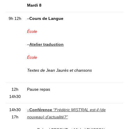
Mardi 8
9h 12h
–
Cours de Langue
École
–
Atelier traduction
École
Textes de Jean Jaurès et chansons
12h
Pause repas
14h30
14h30
–
Conférence
“Frédéric MISTRAL est-il (de
17h
nouveau) d’actualité?”