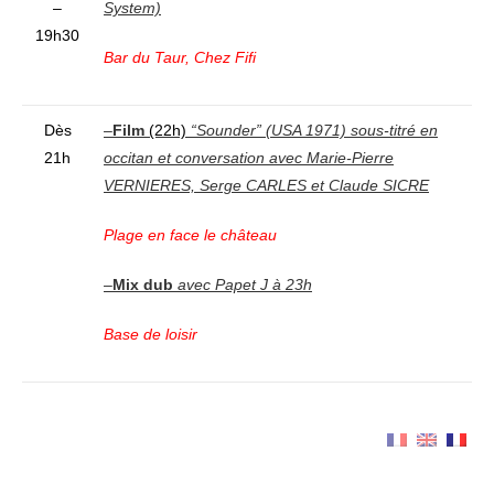
–
System)
19h30
Bar du Taur, Chez Fifi
Dès
–
Film
(22h)
“Sounder” (USA 1971) sous-titré en
21h
occitan et conversation avec Marie-Pierre
VERNIERES, Serge CARLES et Claude SICRE
Plage en face le château
–
Mix dub
avec Papet J à 23h
Base de loisir