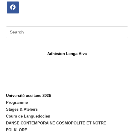
Opens
in
a
new
tab
Adhésion Lenga Viva
Université occitane 2026
Programme
Stages & Ateliers
Cours de Languedocien
DANSE CONTEMPORAINE COSMOPOLITE ET NOTRE
FOLKLORE