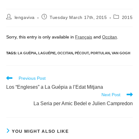
Post
Post
Post
lengaviva
Tuesday March 17th, 2015
2015
author:
published:
category:
Sorry, this entry is only available in
Français
and
Occitan
.
TAGS
:
LA GUÉPIA
,
LAGUÉPIE
,
OCCITAN
,
PÉCOUT
,
PORTULAN
,
VAN GOGH
Read
Previous Post
more
Los “Engleses” a La Guépia a l’Edat Mitjana
articles
Next Post
La Seria per Amic Bedel e Julien Campredon
YOU MIGHT ALSO LIKE