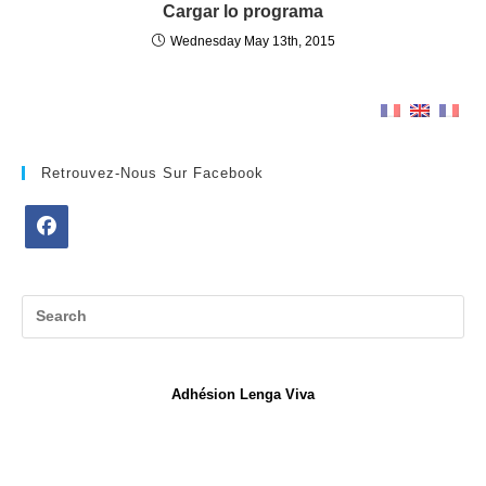
Cargar lo programa
Wednesday May 13th, 2015
Retrouvez-Nous Sur Facebook
Opens
in
a
new
tab
Adhésion Lenga Viva