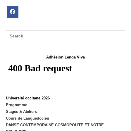
Opens
in
a
new
tab
Adhésion Lenga Viva
Université occitane 2026
Programme
Stages & Ateliers
Cours de Languedocien
DANSE CONTEMPORAINE COSMOPOLITE ET NOTRE