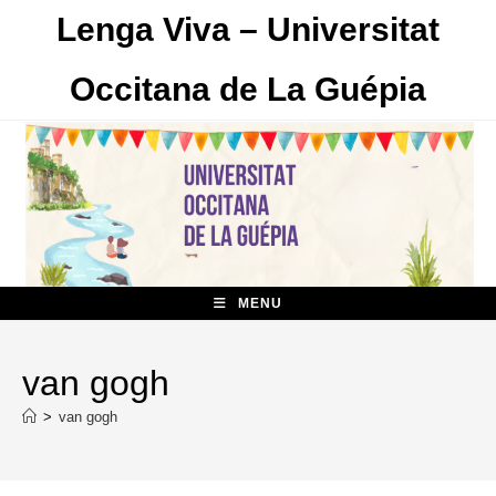
Skip
Lenga Viva – Universitat
to
content
Occitana de La Guépia
MENU
van gogh
>
van gogh