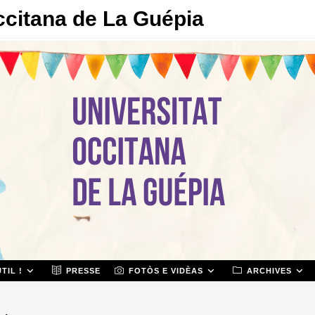
ccitana de La Guépia
TIL !
PRESSE
FOTÒS E VIDÈAS
ARCHIVES