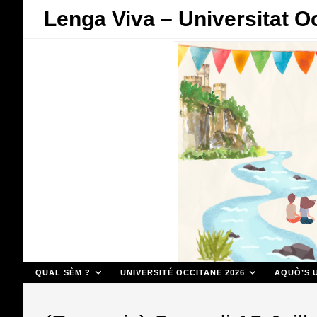
Skip
Lenga Viva – Universitat O
to
content
QUAL SÈM ?
UNIVERSITÉ OCCITANE 2026
AQUÒ’S U