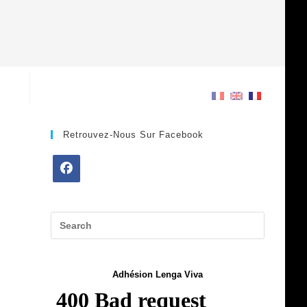
Retrouvez-Nous Sur Facebook
Opens
in
a
new
tab
Adhésion Lenga Viva