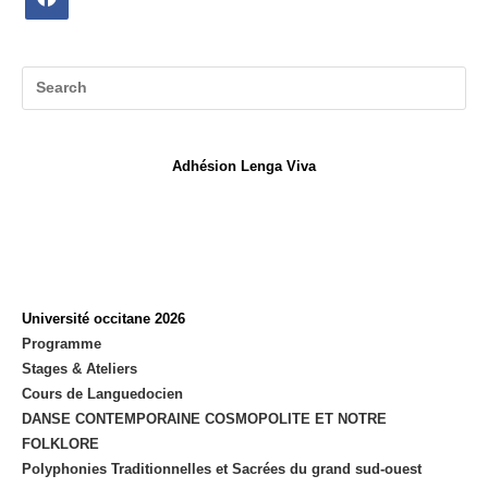
Opens
in
a
new
tab
Adhésion Lenga Viva
Université occitane 2026
Programme
Stages & Ateliers
Cours de Languedocien
DANSE CONTEMPORAINE COSMOPOLITE ET NOTRE
FOLKLORE
Polyphonies Traditionnelles et Sacrées du grand sud-ouest