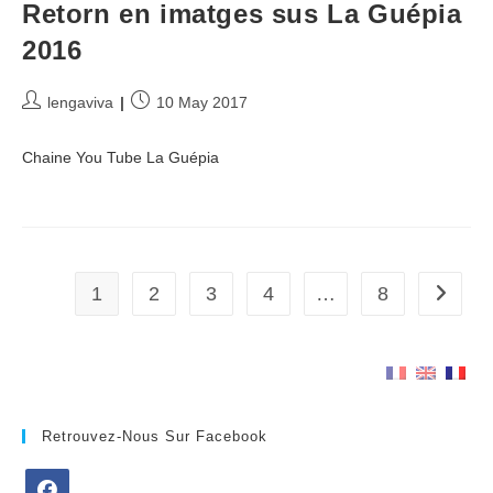
Retorn en imatges sus La Guépia
2016
Post
Post
lengaviva
10 May 2017
author:
published:
Chaine You Tube La Guépia
1
2
3
4
…
8
Go to t
Retrouvez-Nous Sur Facebook