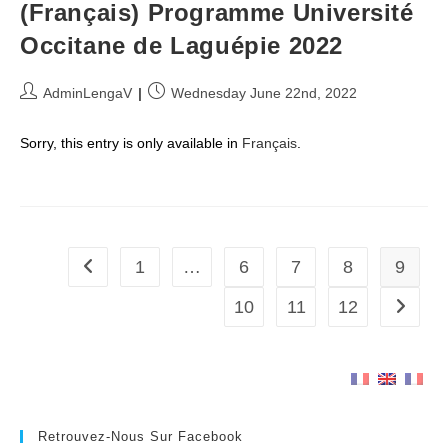
(Français) Programme Université
Occitane de Laguépie 2022
Post
Post
AdminLengaV
Wednesday June 22nd, 2022
author:
published:
Sorry, this entry is only available in
Français
.
1
…
6
7
8
9
Go to the previous page
10
11
12
Go to t
Retrouvez-Nous Sur Facebook