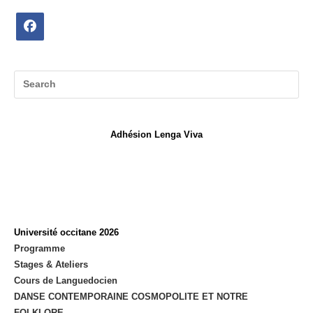
Opens
in
a
new
tab
Adhésion Lenga Viva
Université occitane 2026
Programme
Stages & Ateliers
Cours de Languedocien
DANSE CONTEMPORAINE COSMOPOLITE ET NOTRE
FOLKLORE