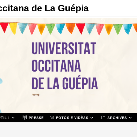
ccitana de La Guépia
TIL !
PRESSE
FOTÒS E VIDÈAS
ARCHIVES