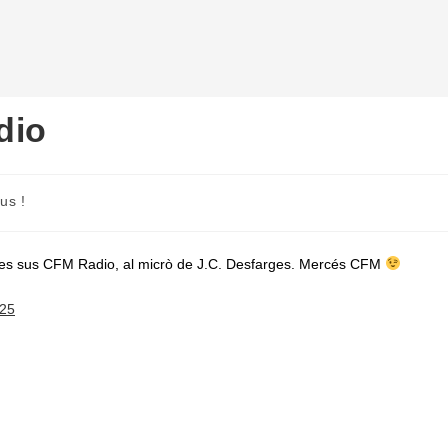
dio
us !
e es sus CFM Radio, al micrò de J.C. Desfarges. Mercés CFM
625