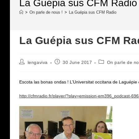
La Guépia sus CFM Radio
>
On parle de nous !
>
La Guépia sus CFM Radio
La Guépia sus CFM Ra
Post
Post
Post
lengaviva
30 June 2017
On parle de no
author:
published:
category:
Escota las bonas ondas ! L’Universitat occitana de Laguépi
http://cfmradio.fr/player/?play=emission-em396_podcast-69