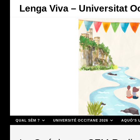
Skip
Lenga Viva – Universitat O
to
content
QUAL SÈM ?
UNIVERSITÉ OCCITANE 2026
AQUÒ’S U