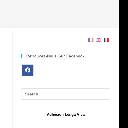
Retrouvez-Nous Sur Facebook
Opens
in
a
new
tab
Adhésion Lenga Viva