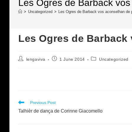
Les Ogres de Barback vos
>
Uncategorized
>
Les Ogres de Barback vos aconselhan de 
Les Ogres de Barback 
Post
Post
Post
lengaviva
1 June 2014
Uncategorized
author:
published:
category:
Read
Previous Post
more
Talhièr de dança de Corinne Giacomello
articles