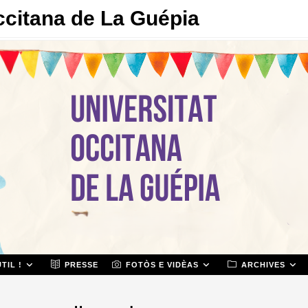
ccitana de La Guépia
TIL !
PRESSE
FOTÒS E VIDÈAS
ARCHIVES