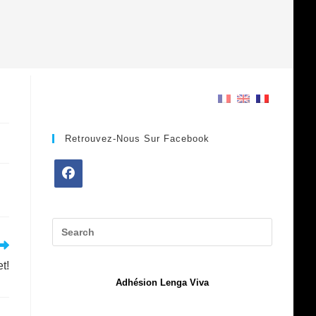
Retrouvez-Nous Sur Facebook
Opens
in
a
new
t!
tab
Adhésion Lenga Viva