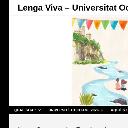
Skip
Lenga Viva – Universitat O
to
content
QUAL SÈM ?
UNIVERSITÉ OCCITANE 2026
AQUÒ’S U