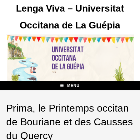
Skip
Lenga Viva – Universitat
to
content
Occitana de La Guépia
MENU
Prima, le Printemps occitan
de Bouriane et des Causses
du Quercy