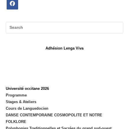
Opens
in
a
new
tab
Adhésion Lenga Viva
Université occitane 2026
Programme
Stages & Ateliers
Cours de Languedocien
DANSE CONTEMPORAINE COSMOPOLITE ET NOTRE
FOLKLORE
Polyphonies Traditionnelles et Sacrées du grand sud-ouest