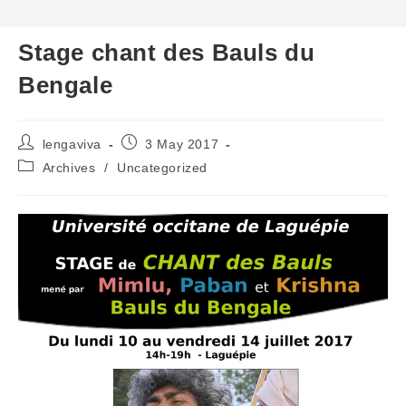
Stage chant des Bauls du
Bengale
Post
Post
lengaviva
3 May 2017
author:
published:
Post
Archives
/
Uncategorized
category: