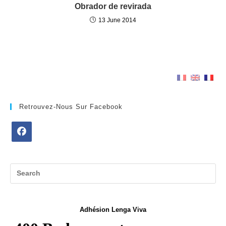
Obrador de revirada
13 June 2014
Retrouvez-Nous Sur Facebook
Opens
in
a
new
tab
Adhésion Lenga Viva