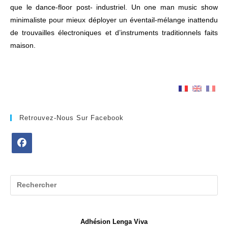
que le dance-floor post- industriel. Un one man music show
minimaliste pour mieux déployer un éventail-mélange inattendu
de trouvailles électroniques et d’instruments traditionnels faits
maison.
Retrouvez-Nous Sur Facebook
S’ouvre
dans
un
nouvel
onglet
Adhésion Lenga Viva