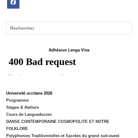
S’ouvre
dans
un
nouvel
onglet
Adhésion Lenga Viva
Université occitane 2026
Programme
Stages & Ateliers
Cours de Languedocien
DANSE CONTEMPORAINE COSMOPOLITE ET NOTRE
FOLKLORE
Polyphonies Traditionnelles et Sacrées du grand sud-ouest