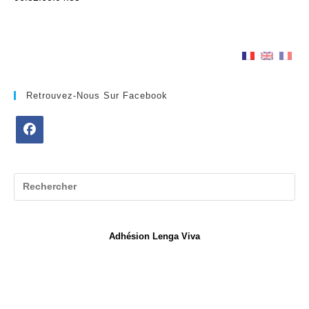
Retrouvez-Nous Sur Facebook
S’ouvre
dans
un
nouvel
onglet
Adhésion Lenga Viva