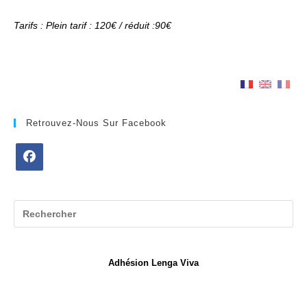
Tarifs : Plein tarif : 120€ / réduit :90€
Retrouvez-Nous Sur Facebook
S’ouvre
dans
un
nouvel
onglet
Adhésion Lenga Viva