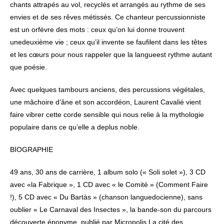
chants attrapés au vol, recyclés et arrangés au rythme de ses
envies et de ses rêves métissés. Ce chanteur percussionniste
est un orfèvre des mots : ceux qu’on lui donne trouvent
unedeuxième vie ; ceux qu’il invente se faufilent dans les têtes
et les cœurs pour nous rappeler que la langueest rythme autant
que poésie.
Avec quelques tambours anciens, des percussions végétales,
une mâchoire d’âne et son accordéon, Laurent Cavalié vient
faire vibrer cette corde sensible qui nous relie à la mythologie
populaire dans ce qu’elle a deplus noble.
BIOGRAPHIE
49 ans, 30 ans de carrière, 1 album solo (« Soli solet »), 3 CD
avec «la Fabrique », 1 CD avec « le Comité » (Comment Faire
!), 5 CD avec « Du Bartàs » (chanson languedocienne), sans
oublier « Le Carnaval des Insectes », la bande-son du parcours
découverte éponyme, publié par Micropolis La cité des