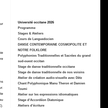
Université occitane 2026
our
Programme
Stages & Ateliers
Cours de Languedocien
DANSE CONTEMPORAINE COSMOPOLITE ET
NOTRE FOLKLORE
pie
Polyphonies Traditionnelles et Sacrées du grand
dre
sud-ouest occitan
Stage de danse traditionnelle occitane
Stage de danse traditionnelle de nos voisins
Atelier de création audio-visuelle avec Dètz
ans
Chant Polyphonique Manu Theron et Damien
ur.
Toumi
te
Atelier sur les expressions idiomatiques
au
Stage d‘Accordéon Diatonique
€).
Ateliers d’écriture