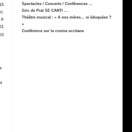
Spectacles / Concerts / Conférences …
 15
Gric de Prat SE CANTI …
r).
Théâtre musical : « A nos mères… si éduquées ?
fr
»
 01
Conférence sur la cosina occitana
om
e
et