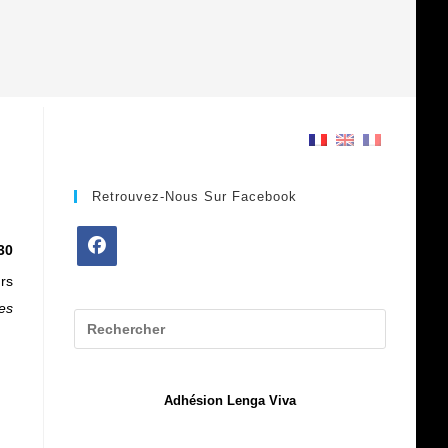
Retrouvez-Nous Sur Facebook
30
S’ouvre
urs
dans
tes
un
nouvel
onglet
Adhésion Lenga Viva