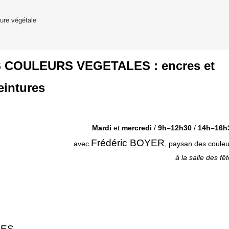
ture végétale
COULEURS VEGETALES : encres et
eintures
Mardi
et
mercredi
/
9h
–
12h30
/
14h
–
16h
Frédéric BOYER
avec
, paysan des coule
à la salle des fê
LES
.