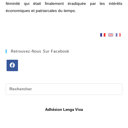
féminité qui était finalement éradiquée par les intérêts
économiques et patriarcales du temps.
Retrouvez-Nous Sur Facebook
S’ouvre
dans
un
nouvel
onglet
Adhésion Lenga Viva