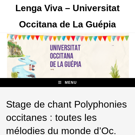
Skip
Lenga Viva – Universitat
to
content
Occitana de La Guépia
MENU
Stage de chant Polyphonies
occitanes : toutes les
mélodies du monde d’Oc.