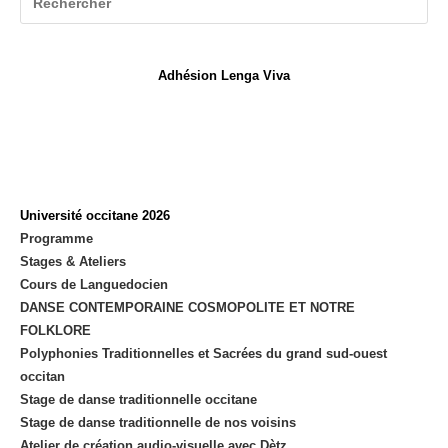
un
nouvel
onglet
Adhésion Lenga Viva
Université occitane 2026
Programme
Stages & Ateliers
Cours de Languedocien
DANSE CONTEMPORAINE COSMOPOLITE ET NOTRE
FOLKLORE
Polyphonies Traditionnelles et Sacrées du grand sud-ouest
occitan
Stage de danse traditionnelle occitane
Stage de danse traditionnelle de nos voisins
Atelier de création audio-visuelle avec Dètz