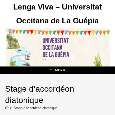
Skip
Lenga Viva – Universitat
to
content
Occitana de La Guépia
MENU
Stage d’accordéon
diatonique
>
Stage d’accordéon diatonique