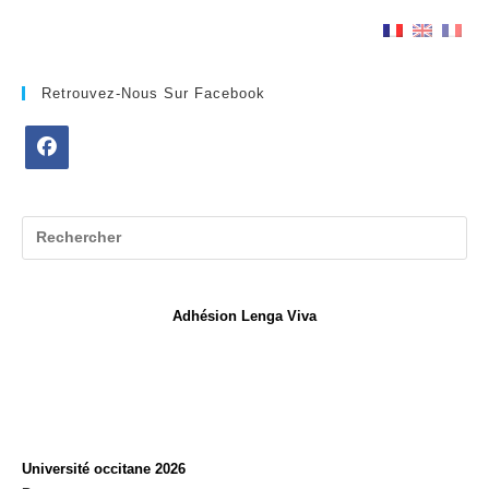
Retrouvez-Nous Sur Facebook
S’ouvre
dans
un
nouvel
onglet
Adhésion Lenga Viva
Université occitane 2026