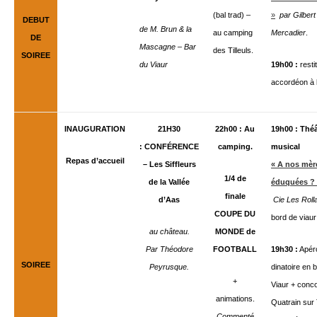
(bal trad) –
»
par Gilbert
DEBUT
de M. Brun & la
au camping
Mercadier
.
DE
Mascagne – Bar
des Tilleuls.
SOIREE
du Viaur
19h00 :
resti
accordéon à l
INAUGURATION
21H30
22h00 :
Au
19h00 :
Théâ
: CONFÉRENCE
camping.
musical
Repas d’accueil
– Les Siffleurs
« A nos mèr
1/4 de
de la Vallée
éduquées ?
finale
d’Aas
Cie Les Roll
COUPE DU
bord de viaur
au château.
MONDE de
Par Théodore
FOOTBALL
19h30 :
Apér
SOIREE
Peyrusque.
dinatoire en 
+
Viaur + conc
animations.
Quatrain sur 
Commenté