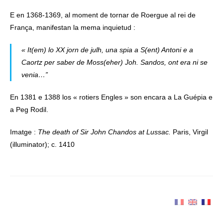
E en 1368-1369, al moment de tornar de Roergue al rei de
França, manifestan la mema inquietud :
« It(em) lo XX jorn de julh, una spia a S(ent) Antoni e a
Caortz per saber de Moss(eher) Joh. Sandos, ont era ni se
venia…”
En 1381 e 1388 los « rotiers Engles » son encara a La Guépia e
a Peg Rodil.
Imatge :
The death of Sir John Chandos at Lussac.
Paris, Virgil
(illuminator); c. 1410