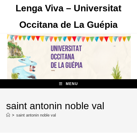
Skip
Lenga Viva – Universitat
to
content
Occitana de La Guépia
MENU
saint antonin noble val
>
saint antonin noble val