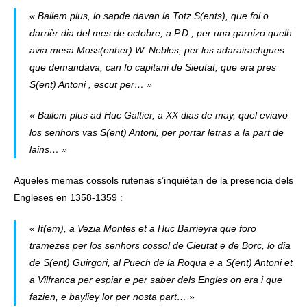
« Bailem plus, lo sapde davan la Totz S(ents), que fol o
darrièr dia del mes de octobre, a P.D., per una garnizo quelh
avia mesa Moss(enher) W. Nebles, per los adarairachgues
que demandava, can fo capitani de Sieutat, que era pres
S(ent) Antoni , escut per… »
« Bailem plus ad Huc Galtier, a XX dias de may, quel eviavo
los senhors vas S(ent) Antoni, per portar letras a la part de
lains… »
Aqueles memas cossols rutenas s’inquiètan de la presencia dels
Engleses en 1358-1359 :
« It(em), a Vezia Montes et a Huc Barrieyra que foro
tramezes per los senhors cossol de Cieutat e de Borc, lo dia
de S(ent) Guirgori, al Puech de la Roqua e a S(ent) Antoni et
a Vilfranca per espiar e per saber dels Engles on era i que
fazien, e bayliey lor per nosta part… »