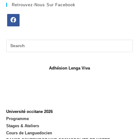
Retrouvez-Nous Sur Facebook
Opens
in
a
new
tab
Adhésion Lenga Viva
Université occitane 2026
Programme
Stages & Ateliers
Cours de Languedocien