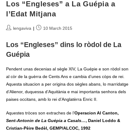
Los “Engleses” a La Guépia a
l’Edat Mitjana
Post
Post
lengaviva
10 March 2015
author:
published:
Los “Engleses” dins lo ròdol de La
Guépia
Pendent unas decenias al sègle XIV, La Guépie e son ròdol son
al còr de la guèrra de Cents Ans e cambia d’unes còps de rei.
Aquesta situacion a per origina dos sègles abans, lo marridatge
d’Alienor, duquessa d’Aquitània e mai importanta senhora dels
paises occitans, amb lo rei d’Anglatèrra Enric II.
Aquestes tròces son extraches de l’
Operacion Al Canton,
Sent-Antonin de La Guépia a Casals…
, Daniel Loddo &
Cristian-Pèire Bedèl, GEMP/ALCOC, 1992