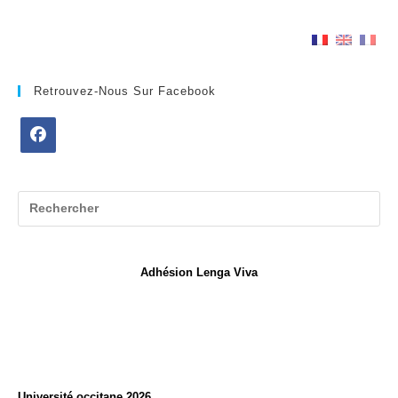
Retrouvez-Nous Sur Facebook
S’ouvre
dans
un
nouvel
onglet
Adhésion Lenga Viva
Université occitane 2026