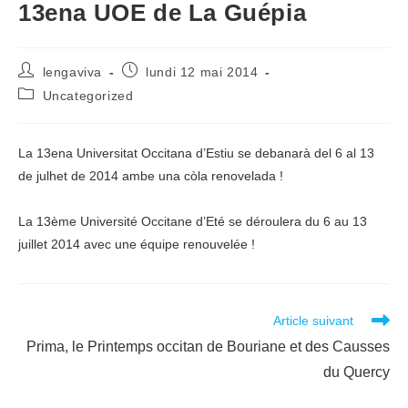
13ena UOE de La Guépia
Auteur/autrice
Publication
lengaviva
lundi 12 mai 2014
de
publiée :
Post
Uncategorized
la
category:
publication :
La 13ena Universitat Occitana d’Estiu se debanarà del 6 al 13
de julhet de 2014 ambe una còla renovelada !
La 13ème Université Occitane d’Eté se déroulera du 6 au 13
juillet 2014 avec une équipe renouvelée !
Read
Article suivant
more
Prima, le Printemps occitan de Bouriane et des Causses
articles
du Quercy