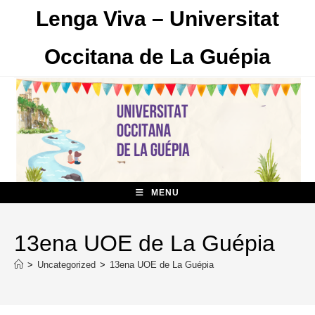
Skip
Lenga Viva – Universitat
to
content
Occitana de La Guépia
MENU
13ena UOE de La Guépia
>
Uncategorized
>
13ena UOE de La Guépia