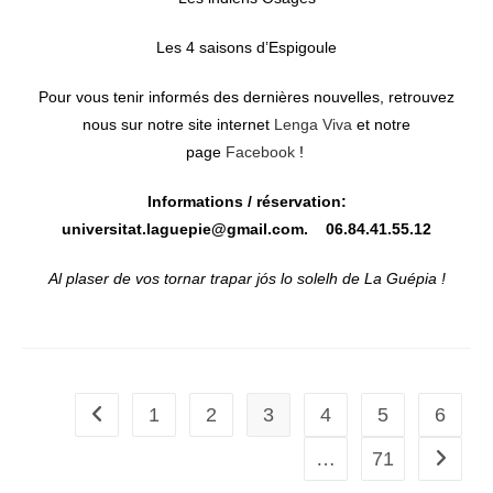
Les 4 saisons d’Espigoule
Pour vous tenir informés des dernières nouvelles, retrouvez
nous sur notre site internet
Lenga Viva
et notre
page
Facebook
!
Informations / réservation:
universitat.laguepie@gmail.com. 06.84.41.55.12
Al plaser de vos tornar trapar jós lo solelh de La Guépia !
1
2
3
4
5
6
Go to the previous page
…
71
Aller à 