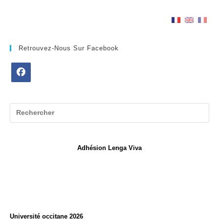
Retrouvez-Nous Sur Facebook
S’ouvre
dans
un
nouvel
onglet
Adhésion Lenga Viva
Université occitane 2026