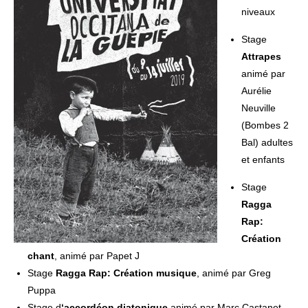
niveaux
Stage
Attrapes
animé par
Aurélie
Neuville
(Bombes 2
Bal) adultes
et enfants
Stage
Ragga
Rap:
Création
chant
, animé par Papet J
Stage
Ragga Rap: Création musique
, animé par Greg
Puppa
Stage d
‘accordéon diatonique
animé par Marc Castanet