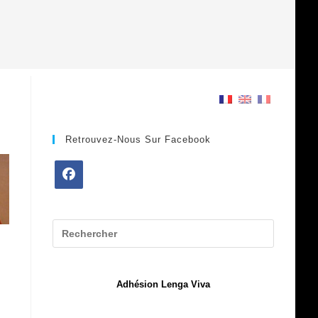
Retrouvez-Nous Sur Facebook
S’ouvre
dans
un
nouvel
onglet
Adhésion Lenga Viva