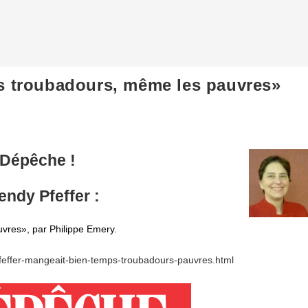
s troubadours, même les pauvres»
a Dépêche !
ndy Pfeffer
:
vres», par Philippe Emery.
pfeffer-mangeait-bien-temps-troubadours-pauvres.html