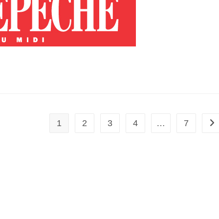
1
2
3
4
…
7
All