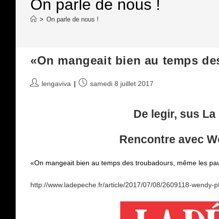
On parle de nous !
>
On parle de nous !
«On mangeait bien au temps de
Auteur/autrice
Publication
lengaviva
samedi 8 juillet 2017
de
publiée :
la
De legir, sus L
publication :
Rencontre avec
We
«On mangeait bien au temps des troubadours, même les pau
http://www.ladepeche.fr/article/2017/07/08/2609118-wendy-