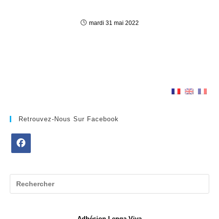
mardi 31 mai 2022
Retrouvez-Nous Sur Facebook
S’ouvre
dans
un
nouvel
onglet
Adhésion Lenga Viva