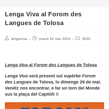
Lenga Viva al Forom des
Langues de Tolosa
Auteur/autrice
Publication
Post
lengaviva
mardi 24 mai 2016
2016
de
publiée :
category:
la
publication :
Lenga Viva
al
Forom des Langues
de Tolosa
Lenga Viva
serà present sul supèrbe
Forom
des Langues
de Tolosa, lo dimenge 29 de mai.
Venètz nos encontrar, e far un torn del Monde
sus la plaça del Capitòli !!