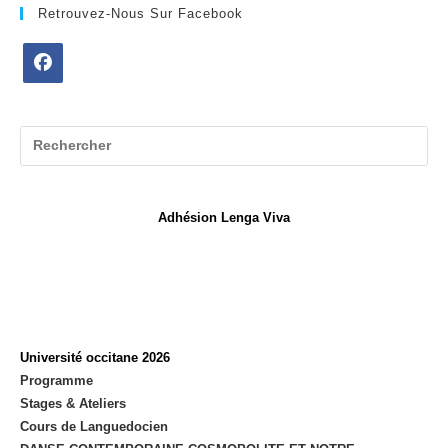
Retrouvez-Nous Sur Facebook
S’ouvre
dans
un
nouvel
onglet
Adhésion Lenga Viva
Université occitane 2026
Programme
Stages & Ateliers
Cours de Languedocien