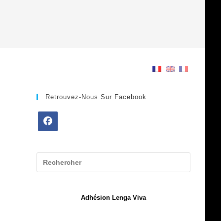
Retrouvez-Nous Sur Facebook
S’ouvre
dans
un
nouvel
onglet
Adhésion Lenga Viva