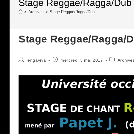
Stage Reggae/Ragga/Dub
>
Archives
>
Stage Reggae/Ragga/Dub
Stage Reggae/Ragga/
Auteur/autrice
Publication
Post
lengaviva
mercredi 3 mai 2017
Archive
de
publiée :
category:
la
publication :