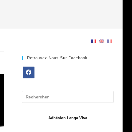
Retrouvez-Nous Sur Facebook
S’ouvre
dans
un
nouvel
onglet
Adhésion Lenga Viva