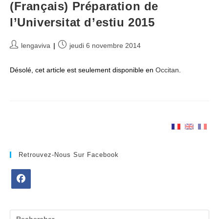
(Français) Préparation de
l’Universitat d’estiu 2015
Auteur/autrice
Publication
lengaviva
jeudi 6 novembre 2014
de
publiée :
la
Désolé, cet article est seulement disponible en
Occitan
.
publication :
Retrouvez-Nous Sur Facebook
S’ouvre
dans
un