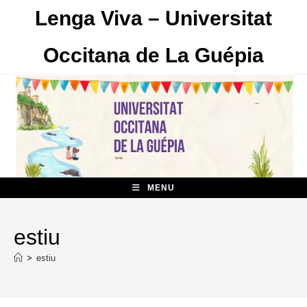
Skip
Lenga Viva – Universitat
to
content
Occitana de La Guépia
MENU
estiu
>
estiu