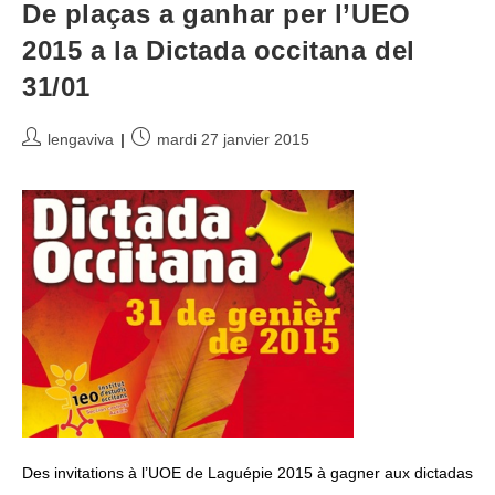
De plaças a ganhar per l’UEO
2015 a la Dictada occitana del
31/01
Auteur/autrice
Publication
lengaviva
mardi 27 janvier 2015
de
publiée :
la
publication :
Des invitations à l’UOE de Laguépie 2015 à gagner aux dictadas