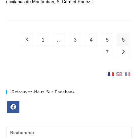
occitanas de Montauban, St Céré et Rodez !
1
…
3
4
5
6
Go to the previous page
7
Aller à 
Retrouvez-Nous Sur Facebook
S’ouvre
dans
un