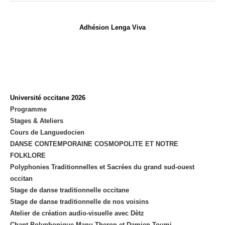
nouvel
onglet
Adhésion Lenga Viva
Université occitane 2026
Programme
Stages & Ateliers
Cours de Languedocien
DANSE CONTEMPORAINE COSMOPOLITE ET NOTRE
FOLKLORE
Polyphonies Traditionnelles et Sacrées du grand sud-ouest
occitan
Stage de danse traditionnelle occitane
Stage de danse traditionnelle de nos voisins
Atelier de création audio-visuelle avec Dètz
Chant Polyphonique Manu Theron et Damien Toumi