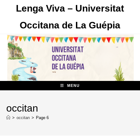
Skip
Lenga Viva – Universitat
to
content
Occitana de La Guépia
MENU
occitan
>
occitan
>
Page 6